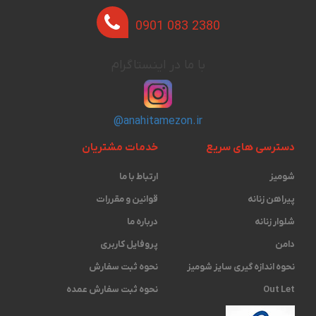
0901 083 2380
با ما در اینستاگرام
@anahitamezon.ir
دسترسی های سریع
خدمات مشتریان
شومیز
ارتباط با ما
پیراهن زنانه
قوانین و مقررات
شلوار زنانه
درباره ما
دامن
پروفایل کاربری
نحوه اندازه گیری ‫سایز شومیز
نحوه ثبت سفارش
Out Let
نحوه ثبت سفارش عمده