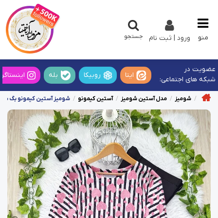
جستجو
منو
ورود | ثبت نام
عضویت در
ایتا
روبیکا
بله
اینستاگرا
شبکه های اجتماعی:
شومیز
مدل آستین شومیز
آستین کیمونو
شومیز آستین کیمونو بگ سفید