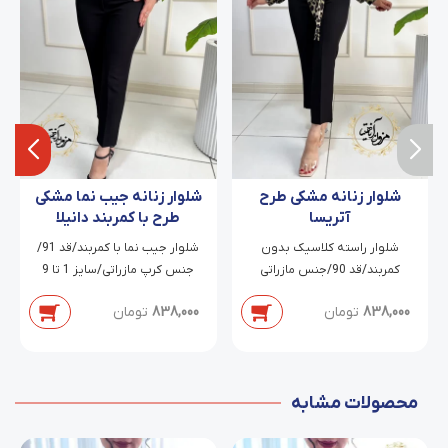
شلوار زنانه مشکی طرح
شلوار زنانه جیب نما مشکی
آتریسا
طرح با کمربند دانیلا
شلوار راسته کلاسیک بدون
شلوار جیب نما با کمربند/قد 91/
کمربند/قد 90/جنس مازراتی
جنس کرپ مازراتی/سایز 1 تا 9
دابل/سایز 38 تا 54
838,000
تومان
838,000
تومان
محصولات مشابه