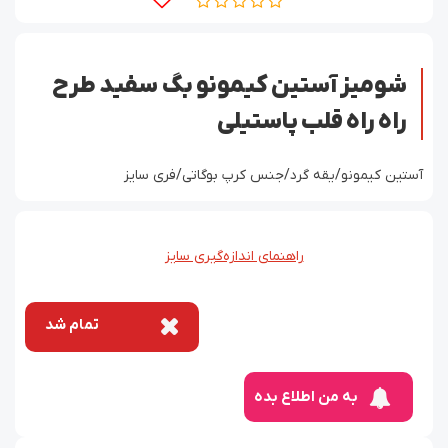
شومیز آستین کیمونو بگ سفید طرح
راه راه قلب پاستیلی
آستین کیمونو/یقه گرد/جنس کرپ بوگاتی/فری سایز
راهنمای اندازه‌گیری سایز
تمام شد
به من اطلاع بده