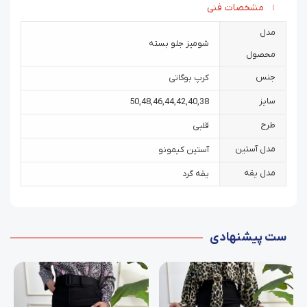
مشخصات فنی
مدل
شومیز جلو بسته
محصول
جنس
کرپ بوگاتی
سایز
50
,
48
,
46
,
44
,
42
,
40
,
38
طرح
قلبی
مدل آستین
آستین کیمونو
مدل یقه
یقه گرد
ست پیشنهادی