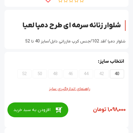
شلوار زنانه سرمه ای طرح دمپا لعیا
شلوار دمپا /قد 102/جنس کرپ مازراتی دابل/سایز 40 تا 52
انتخاب سایز:
52
50
48
46
44
42
40
راهنمای اندازه‌گیری سایز
1,098,000
تومان
افزودن به سبد خرید