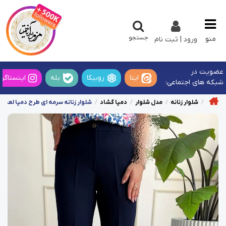
جستجو
منو
ورود | ثبت نام
عضویت در
ایتا
روبیکا
بله
اینستاگرا
شبکه های اجتماعی:
شلوار زنانه
مدل شلوار
دمپا گشاد
شلوار زنانه سرمه ای طرح دمپا لعیا