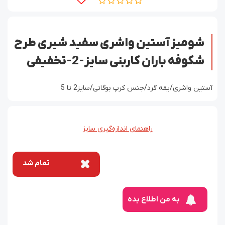
شومیز آستین واشری سفید شیری طرح
شکوفه باران کاربنی سایز-2-تخفیفی
آستین واشری/یقه گرد/جنس کرپ بوگاتی/سایز2 تا 5
راهنمای اندازه‌گیری سایز
تمام شد
به من اطلاع بده