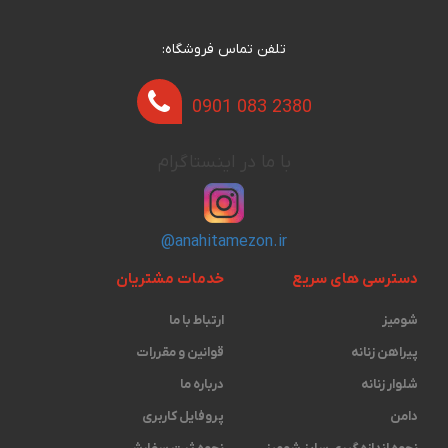
تلفن تماس فروشگاه:
0901 083 2380
با ما در اینستاگرام
@anahitamezon.ir
دسترسی های سریع
خدمات مشتریان
شومیز
ارتباط با ما
پیراهن زنانه
قوانین و مقررات
شلوار زنانه
درباره ما
دامن
پروفایل کاربری