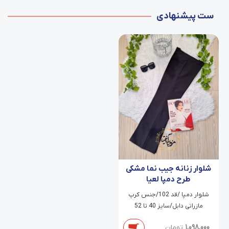
ست پیشنهادی
شلوار زنانه جیب نما مشکی
طرح دمپا لعیا
شلوار دمپا /قد 102/جنس کرپ
مازراتی دابل/سایز 40 تا 52
1,098,000
تومان