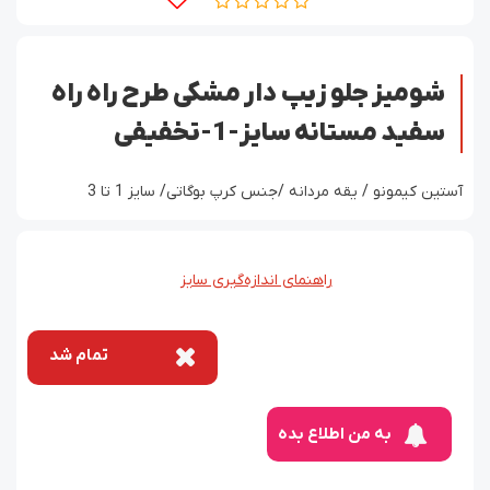
شومیز جلو زیپ دار مشکی طرح راه راه
سفید مستانه سایز-1-تخفیفی
آستین کیمونو / یقه مردانه /جنس کرپ بوگاتی/ سایز 1 تا 3
راهنمای اندازه‌گیری سایز
تمام شد
به من اطلاع بده