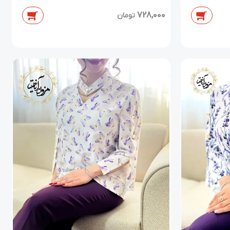
728,000
تومان