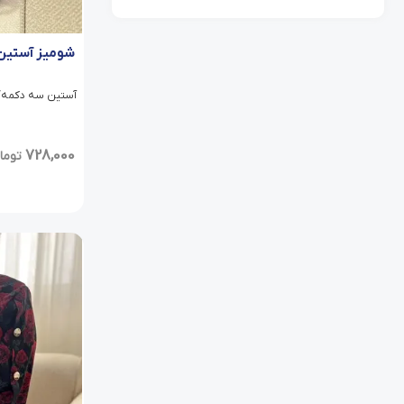
شومیز آستین 
آستین سه دکمه/ دو
728,000
توما