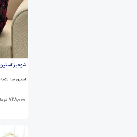
شومیز آستین 
آستین سه دکمه/ دو
728,000
توما