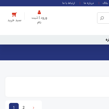
بلاگ
درباره ما
ارتباط با ما
ورود | ثبت
نام
ره
1
2