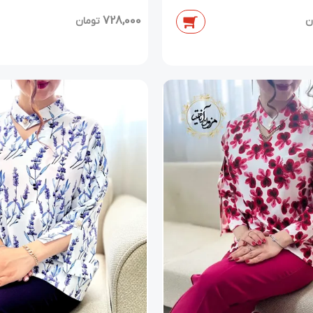
728,000
تومان
ن