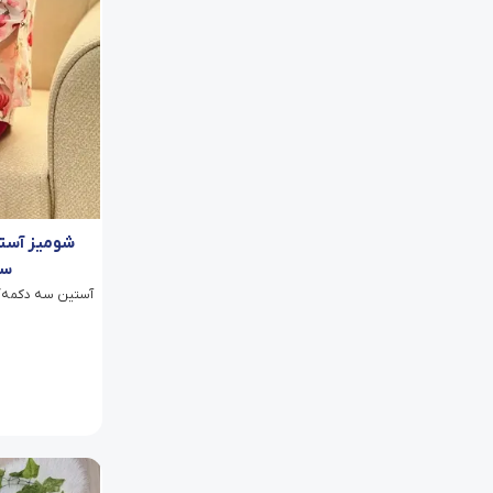
شومیز آست
سر
آستین سه دکمه/ دو