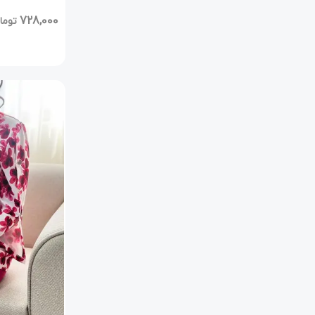
728,000
توما