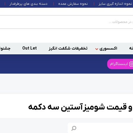
نحوه اندازه گیری سایز
نحوه سفارش عمده
دسته بندی های پرطرفدار
ه
اکسسوری
تخفیفات شگفت انگیز
Out Let
جشنوا
اینستاگرام
و قیمت شومیز آستین سه دکمه