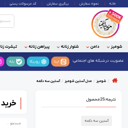
خانه
نحوه سفارش
پیگیری سفارش
کد مرسولات پستی
شومیز
دامن
شلوار زنانه
پیراهن زنانه
تیشرت زنان
عضویت در
شبکه های اجتماعی:
ایتا
روبیکا
بله
شومیز
مدل آستین شومیز
آستین سه دکمه
نتیجه:
25
محصول
خرید 
آستین سه دکمه