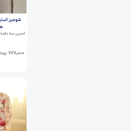
شومیز آستی
ها
آستین سه دکمه/ دو
728,000
توما