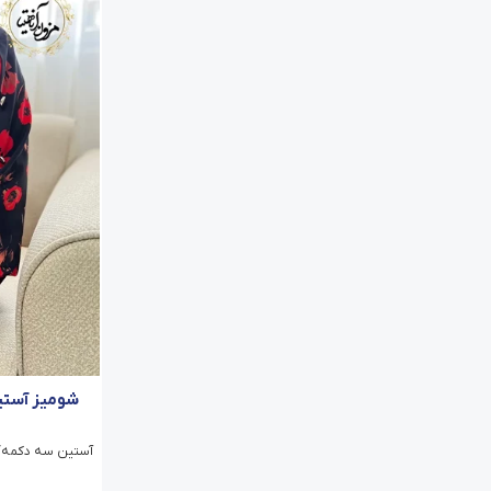
شومیز آستی
آستین سه دکمه/ دو