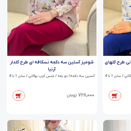
نی طرح گلهای
شومیز آستین سه دکمه نسکافه ای طرح گلدار
آرنیا
سایز 1 تا 4
آستین سه دکمه/ دو یقه / جنس کرپ بوگاتی / سایز 1 تا 4
728,000
تومان