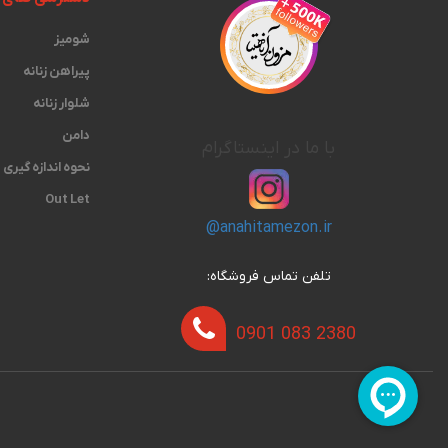
شومیز
پیراهن زنانه
شلوار زنانه
دامن
با ما در اینستاگرام
نحوه اندازه گیری‫
Out Let
@anahitamezon.ir
تلفن تماس فروشگاه:
0901 083 2380