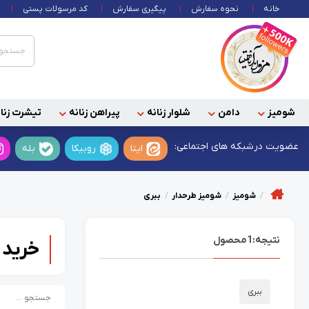
خانه
نحوه سفارش
پیگیری سفارش
کد مرسولات پستی
شومیز
دامن
شلوار زنانه
پیراهن زنانه
تیشرت زنان
عضویت در
شبکه های اجتماعی:
ایتا
روبیکا
بله
شومیز
شومیز طرحدار
ببری
نتیجه:
1
محصول
خرید 
ببری