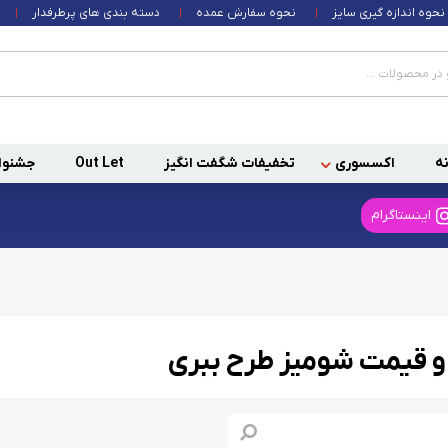
نحوه اندازه گیری سایز
نحوه سفارش عمده
دسته بندی های پرطرفدار
ه
اکسسوری
تخفیفات شگفت انگیز
Out Let
جشنوا
اینستاگرام
و قیمت شومیز طرح ببری