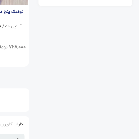
تونیک پنج د
آستین بلند/یقه
728,000
توما
نظرات کاربران