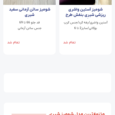
شومیز آستین واشری
شومیز ساتن آرمانی سفید
ریزشی شیری بنفش طرح
شیری
شکوفه باران
آستین واشری/یقه گرد/جنس کرپ
قد جلو 66 تا 69
بوگاتی/سایز2 تا 6
جنس ساتن آرمانی
تمام شد
تمام شد
متنوع‌ترین مدل شومیز شیری