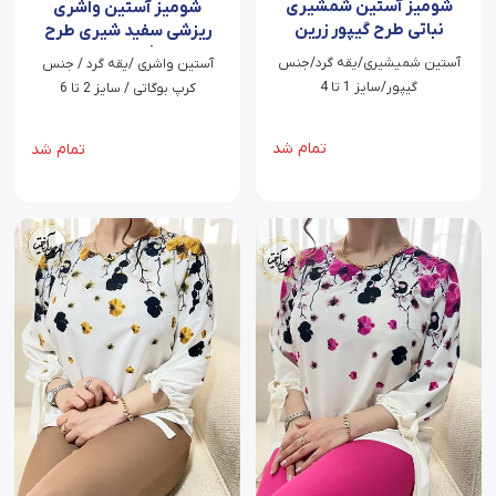
شومیز آستین شمشیری
شومیز آستین واشری
نباتی طرح گیپور زرین
ریزشی سفید شیری طرح
شکوفه باران سبز
آستین شمیشیری/یقه گرد/جنس
آستین واشری /یقه گرد / جنس
گیپور/سایز 1 تا 4
کرپ بوگاتی / سایز 2 تا 6
تمام شد
تمام شد