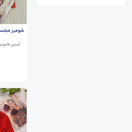
شومیز مجلسی
آستین فانوسی/ی