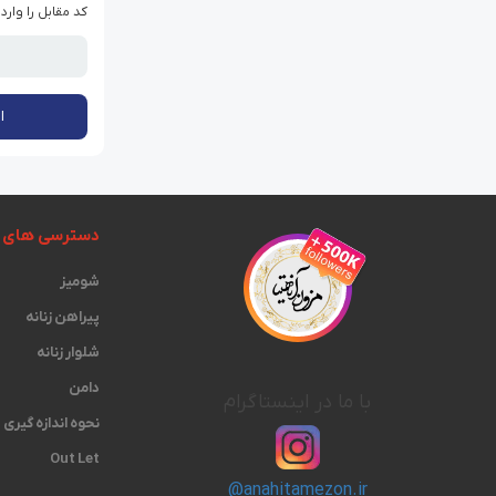
کد مقابل را وارد
ا
دسترسی های 
شومیز
پیراهن زنانه
شلوار زنانه
دامن
با ما در اینستاگرام
نحوه اندازه گیری‫
Out Let
@anahitamezon.ir