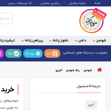
خانه
نحوه سفارش
پیگیری سفارش
کد مرسولات پستی
شومیز
دامن
شلوار زنانه
پیراهن زنانه
تیشرت زنان
عضویت در
شبکه های اجتماعی:
ایتا
روبیکا
بله
شومیز
رنگ شومیز
آجری
نتیجه:
4
محصول
خرید 
شومیزهای رنگ
آجری
به خوبی ست م