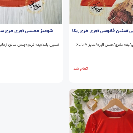
 آستین فانوسی آجری طرح ربکا
شومیز مجلسی آجری طرح سات
قه دلبری/جنس الیزه/سایز M تا XL
آستین بلند/یقه فرنچ/جنس ساتن آرمانی/ سایز 
تمام شد