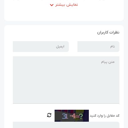
نشاط هستند و به طور طبیعی لبخند را بر لبان شما و
اطرافیانتان می‌آورند.
•
مناسب برای تمام فصل‌ها:
طرح هندوانه، یک مدل تابستانی
و پاییزی محسوب می‌شود به همین دلیل، انتخابی عالی برای
نظرات کاربران
چهار فصل سال به شمار می‌رود.
•
تنوع طرح و رنگ:
شومیزهای هندونه ای با ترکیب رنگ سبز و
سفید و قرمز در مدل‌های متنوعی تولید می‌شوند که به شما
امکان می‌دهد تا طرح مورد علاقه خود را انتخاب کنید.
•
مناسب برای هر سنی:
این طرح زیبا، محدودیت سنی ندارد و
برای افراد در هر سنی مناسب است.
چگونه شومیز هندوانه ای را ست
کنیم؟
ست کردن شومیز هندوانه ای، بسیار آسان است. شما
کد مقابل را وارد کنید
می‌توانید آن را با انواع شلوارها، دامن‌ها و کت‌ها ست کنید.