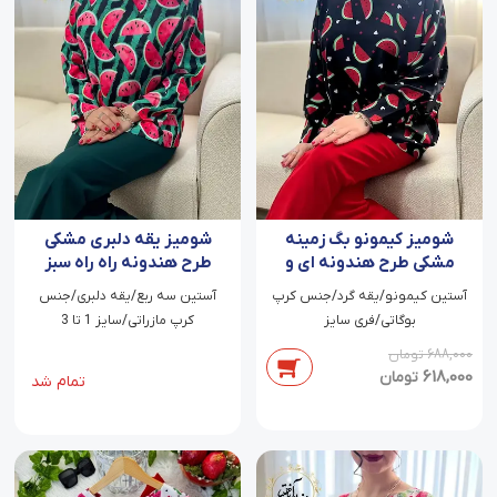
شومیز کیمونو بگ زمینه
شومیز یقه دلبری مشکی
مشکی طرح هندونه ای و
طرح هندونه راه راه سبز
قلب ریز آسوده
کژین
آستین کیمونو/یقه گرد/جنس کرپ
آستین سه ربع/یقه دلبری/جنس
بوگاتی/فری سایز
کرپ مازراتی/سایز 1 تا 3
688,000
تومان
618,000
تومان
تمام شد