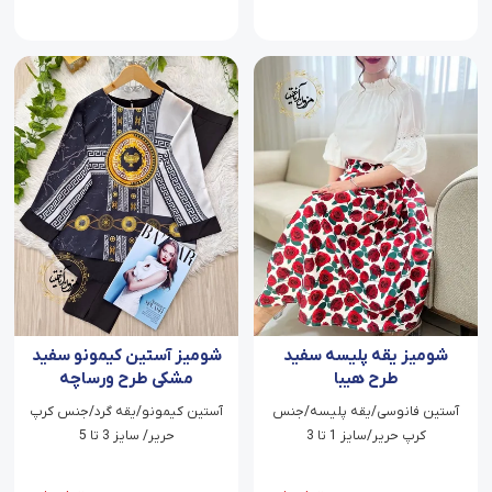
شومیز یقه پلیسه سفید
شومیز آستین کیمونو سفید
طرح هیبا
مشکی طرح ورساچه
آستین فانوسی/یقه پلیسه/جنس
آستین کیمونو/یقه گرد/جنس کرپ
کرپ حریر/سایز 1 تا 3
حریر/ سایز 3 تا 5