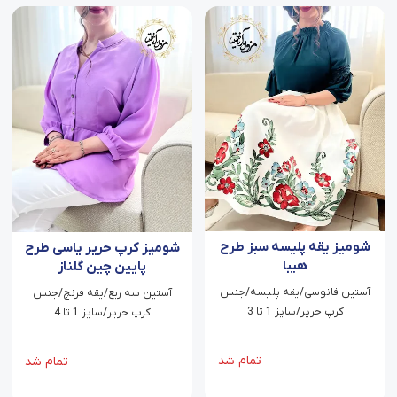
شومیز یقه پلیسه سبز طرح
شومیز کرپ حریر یاسی طرح
هیبا
پایین چین گلناز
آستین فانوسی/یقه پلیسه/جنس
آستین سه ربع/یقه فرنچ/جنس
کرپ حریر/سایز 1 تا 3
کرپ حریر/سایز 1 تا 4
تمام شد
تمام شد