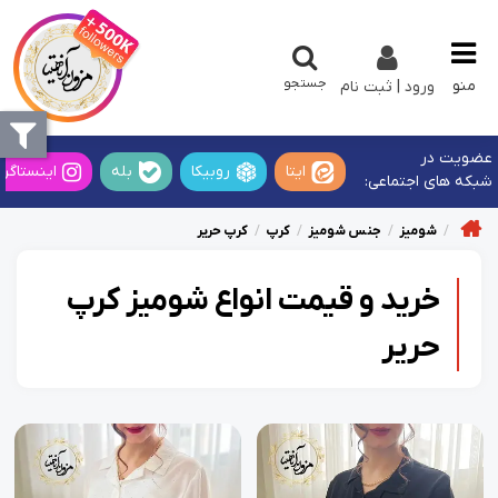
جستجو
منو
ورود | ثبت نام
عضویت در
ایتا
روبیکا
بله
اینستاگرا
شبکه های اجتماعی:
شومیز
جنس شومیز
کرپ
کرپ حریر
خرید و قیمت انواع شومیز کرپ
حریر