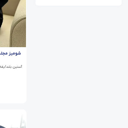
شومیز مجلس
آستین بلند/یقه م