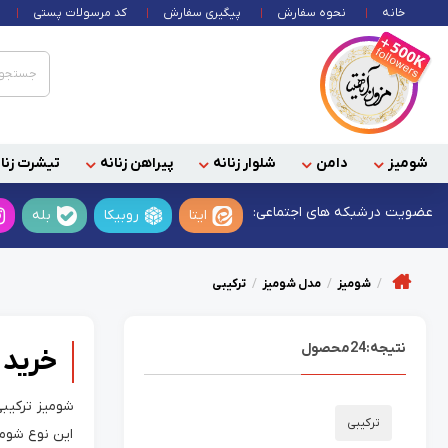
خانه
نحوه سفارش
پیگیری سفارش
کد مرسولات پستی
شومیز
دامن
شلوار زنانه
پیراهن زنانه
تیشرت زنان
عضویت در
شبکه های اجتماعی:
ایتا
روبیکا
بله
شومیز
مدل شومیز
ترکیبی
نتیجه:
24
محصول
خرید 
شومیز ترکیبی
ترکیبی
این نوع شومی