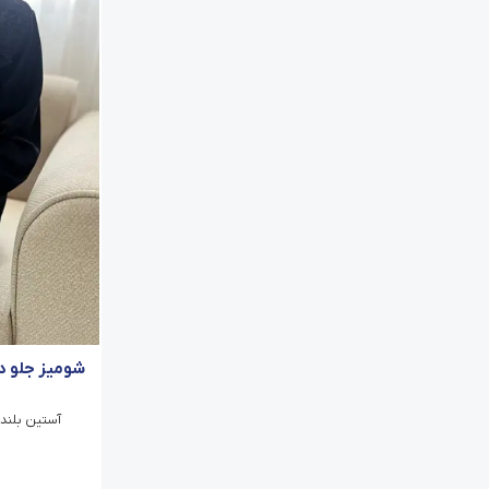
شومیز جلو د
آستین بلند/ی