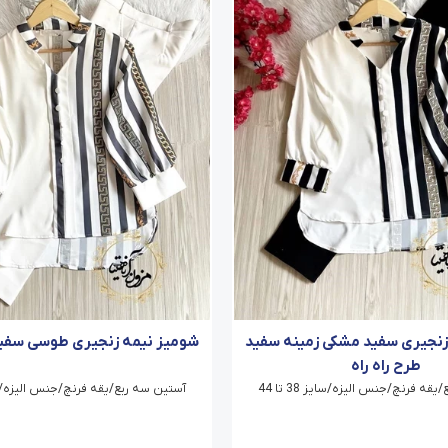
زنجیری سفید مشکی زمینه سفید
شومیز نیمه زنجیری طوسی سفید 
طرح راه راه
قه فرنچ/جنس الیزه/سایز 38 تا 44
آستین سه ربع/یقه فرنچ/جنس الیزه/سایز 38