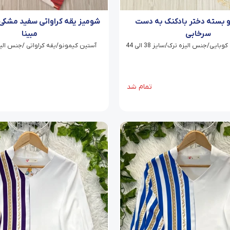
 بسته دختر بادکنک به دست
شومیز یقه کراواتی سفید مشکی 
سرخابی
مبینا
ایی/جنس الیزه ترک/سایز 38 الی 44
آستین کیمونو/یقه کراواتی /جنس الیزه/سای
تمام شد