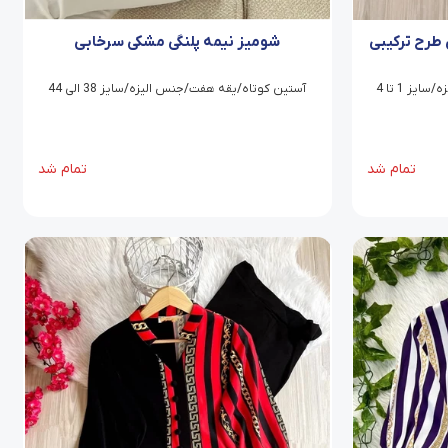
طرح ترکیبی
شومیز نیمه پلنگی مشکی سرخابی
ز 1 تا 4
آستین کوتاه/یقه هفت/جنس الیزه/سایز 38 الی 44
تمام شد
تمام شد