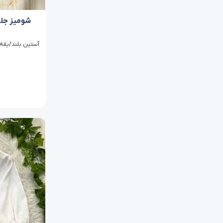
شومیز جلو
آستین بلند/یقه کوب