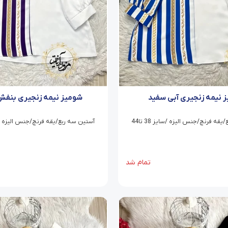
 نیمه زنجیری آبی سفید
شومیز نیمه زنجیری بنف
قه فرنچ/جنس الیزه /سایز 38 تا44
آستین سه ربع/یقه فرنچ/جنس الیزه /سایز 8
تمام شد