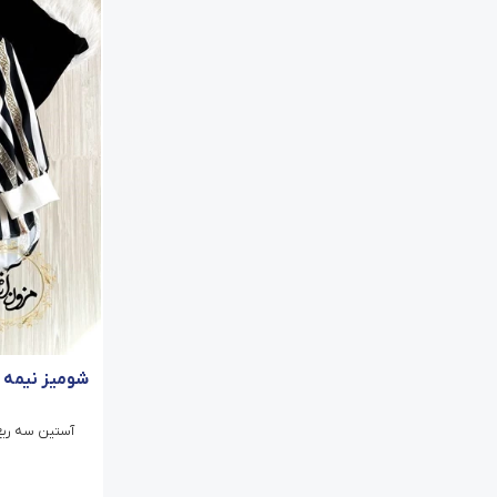
شومیز نیمه 
آستین سه ربع/ی