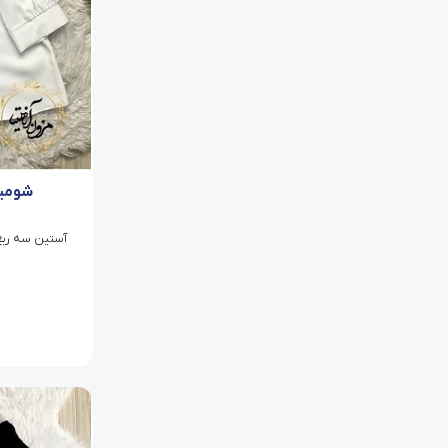
شومیز
آستین سه ربع/ی