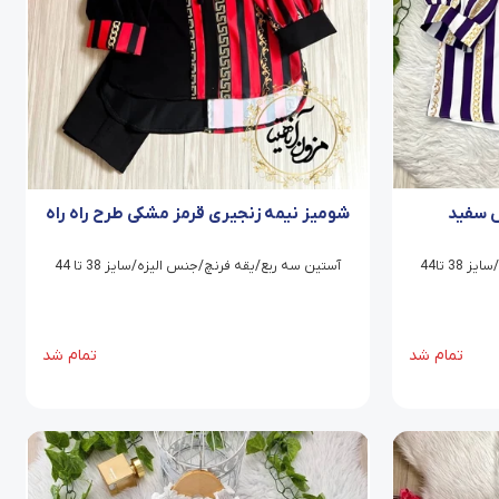
ش سفید
شومیز نیمه زنجیری قرمز مشکی طرح راه راه
3 تا44
آستین سه ربع/یقه فرنچ/جنس الیزه/سایز 38 تا 44
تمام شد
تمام شد