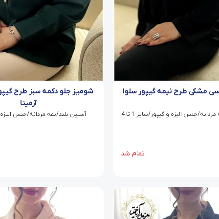
ی مشکی طرح نیمه گیپور سلوا
شومیز جلو دکمه سبز طرح گیپو
آرمینا
ردانه/جنس الیزه و گیپور/سایز 1 تا 4
آستین بلند/یقه مردانه/جنس الیزه/سایز 
تمام شد