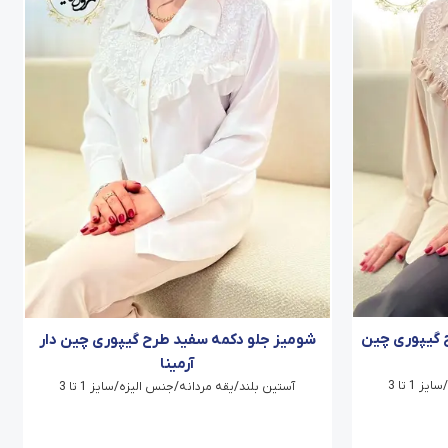
 گیپوری چین
شومیز جلو دکمه سفید طرح گیپوری چین دار
آرمینا
1 تا 3
آستین بلند/یقه مردانه/جنس الیزه/سایز 1 تا 3