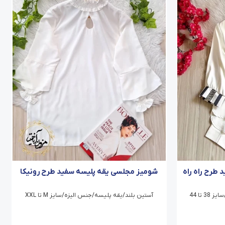
طرح راه راه
شومیز مجلسی یقه پلیسه سفید طرح رونیکا
 تا 44
آستین بلند/یقه پلیسه/جنس الیزه/سایز M تا XXL