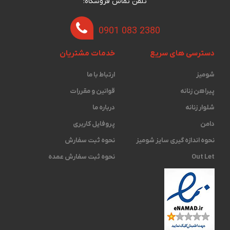
تلفن تماس فروشگاه:
0901 083 2380
دسترسی های سریع
خدمات مشتریان
شومیز
ارتباط با ما
پیراهن زنانه
قوانین و مقررات
شلوار زنانه
درباره ما
دامن
پروفایل کاربری
نحوه اندازه گیری ‫سایز شومیز
نحوه ثبت سفارش
Out Let
نحوه ثبت سفارش عمده