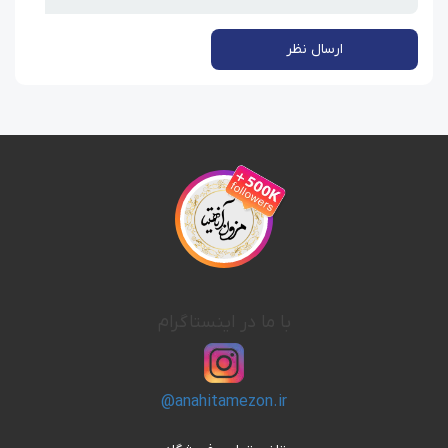
ارسال نظر
با ما در اینستاگرام
@anahitamezon.ir