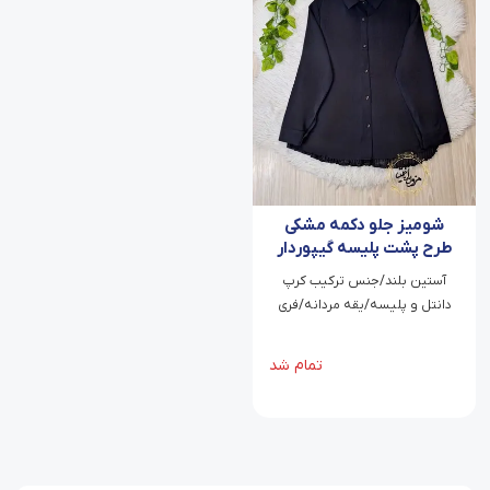
شومیز جلو دکمه مشکی
طرح پشت پلیسه گیپوردار
سوری
آستین بلند/جنس ترکیب کرپ
دانتل و پلیسه/یقه مردانه/فری
سایز
تمام شد