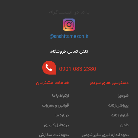
با ما در اینستاگرام
@anahitamezon.ir
تلفن تماس فروشگاه:
0901 083 2380
دسترسی های سریع
خدمات مشتریان
شومیز
ارتباط با ما
پیراهن زنانه
قوانین و مقررات
شلوار زنانه
درباره ما
دامن
پروفایل کاربری
نحوه اندازه گیری ‫سایز شومیز
نحوه ثبت سفارش