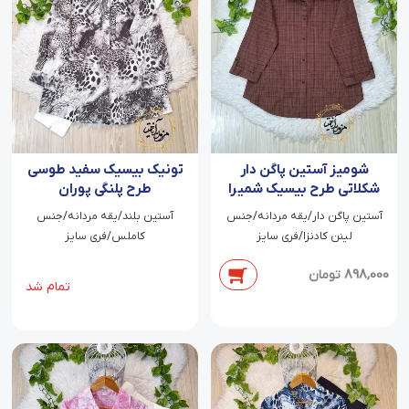
شومیز آستین پاگن دار
تونیک بیسیک سفید طوسی
شکلاتی طرح بیسیک شمیرا
طرح پلنگی پوران
آستین پاگن دار/یقه مردانه/جنس
آستین بلند/یقه مردانه/جنس
لینن کادنزا/فری سایز
کاملس/فری سایز
898,000
تومان
تمام شد