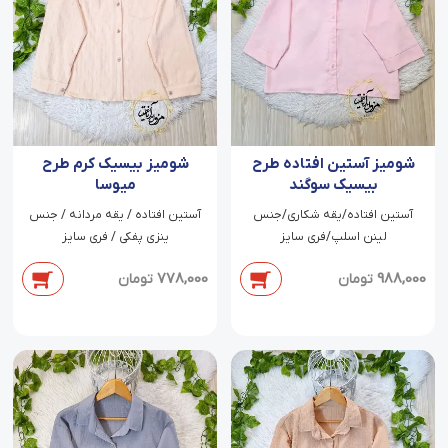
شومیز آستین افتاده طرح
شومیز بیسیک کرم طرح
بیسیک سوگند
میوسا
آستین افتاده/یقه شکاری/جنس
آستین افتاده / یقه مردانه / جنس
لینن اسلپ/فری سایز
ینزی پفکی / فری سایز
778,000
988,000
تومان
تومان