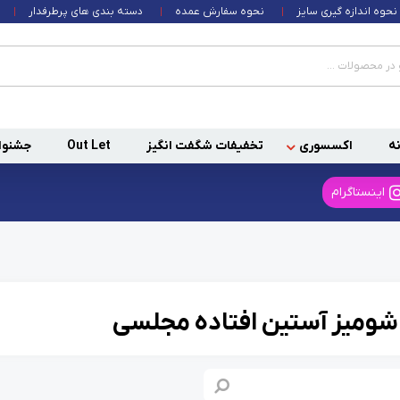
نحوه اندازه گیری سایز
نحوه سفارش عمده
دسته بندی های پرطرفدار
ه
اکسسوری
تخفیفات شگفت انگیز
Out Let
جشنوا
اینستاگرام
شومیز آستین افتاده مجلسی