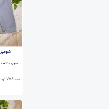
شومیز 
آستین افتاده / 
778,000
توما