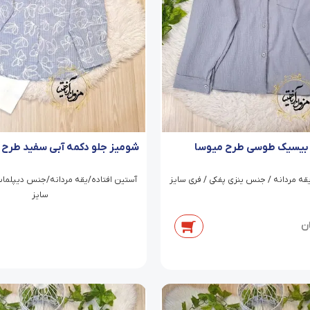
بیسیک طوسی طرح میوسا
شومیز جلو دکمه آبی سفید طرح را
یقه مردانه / جنس ینزی پفکی / فری سایز
آستین افتاده/یقه مردانه/جنس دیپلمات
سایز
ن