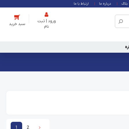
بلاگ
درباره ما
ارتباط با ما
ورود | ثبت
نام
ره
1
2