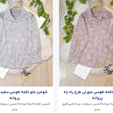
کمه طوسی صورتی طرح راه راه
شومیز جلو دکمه طوسی سفید ط
پروانه
پروانه
قه مردانه/جنس دیپلمات پنبه چاپی/فری
آستین افتاده/یقه مردانه/جنس دیپلمات
سایز
سایز