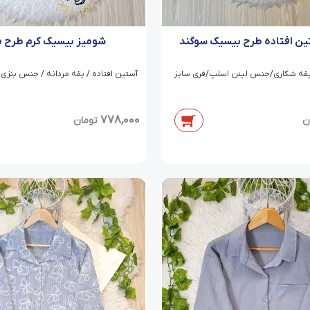
ین افتاده طرح بیسیک سوگند
شومیز بیسیک کرم طرح م
یقه شکاری/جنس لینن اسلپ/فری سایز
آستین افتاده / یقه مردانه / جنس ینزی 
778,000
ن
تومان