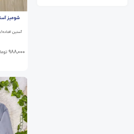
شومیز آست
آستین افتاده/
988,000
توما