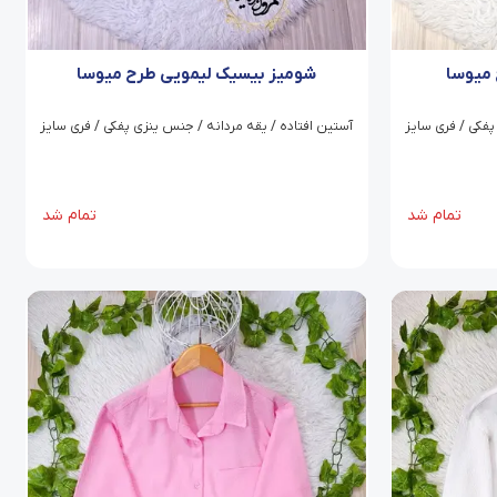
میوسا
شومیز بیسیک لیمویی طرح میوسا
پفکی / فری سایز
آستین افتاده / یقه مردانه / جنس ینزی پفکی / فری سایز
تمام شد
تمام شد