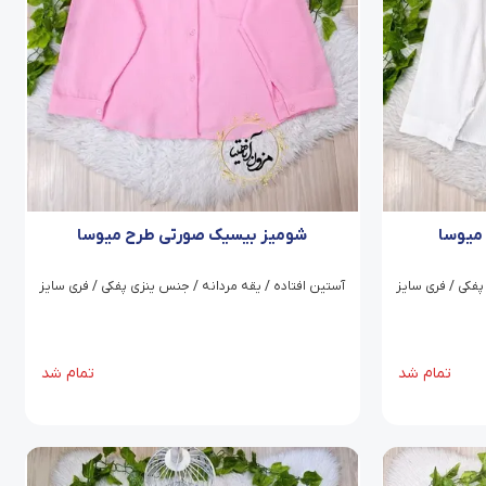
میوسا
شومیز بیسیک صورتی طرح میوسا
پفکی / فری سایز
آستین افتاده / یقه مردانه / جنس ینزی پفکی / فری سایز
تمام شد
تمام شد