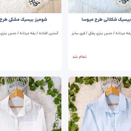
بیسیک شکلاتی طرح میوسا
شومیز بیسیک مشکی طرح 
یقه مردانه / جنس ینزی پفکی / فری سایز
آستین افتاده / یقه مردانه / جنس ینزی 
تمام شد