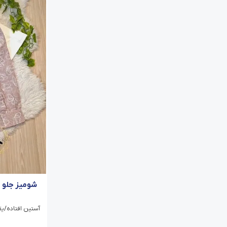
شومیز جلو د
آستین افتاده/ی