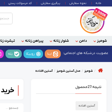
خانه
نحوه سفارش
پیگیری سفارش
کد مرسولات پستی
شومیز
دامن
شلوار زنانه
پیراهن زنانه
تیشرت زنان
عضویت در
شبکه های اجتماعی:
ایتا
روبیکا
بله
شومیز
مدل آستین شومیز
آستین افتاده
نتیجه:
27
محصول
خرید 
آستین افتاده