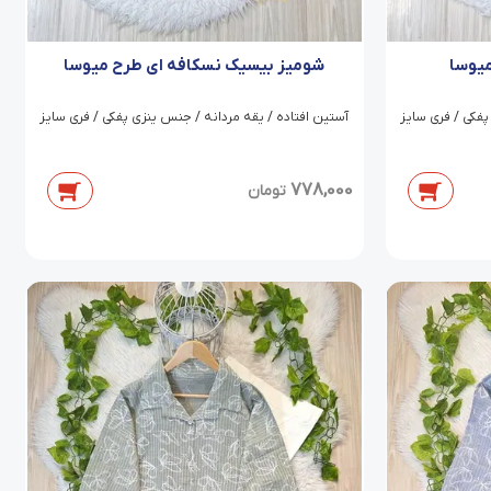
یوسا
شومیز بیسیک نسکافه ای طرح میوسا
پفکی / فری سایز
آستین افتاده / یقه مردانه / جنس ینزی پفکی / فری سایز
778,000
تومان