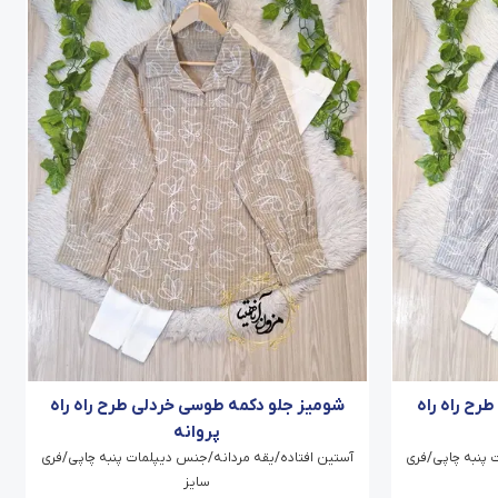
رح راه راه
شومیز جلو دکمه طوسی خردلی طرح راه راه
پروانه
 پنبه چاپی/فری
آستین افتاده/یقه مردانه/جنس دیپلمات پنبه چاپی/فری
سایز