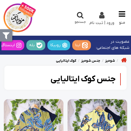
جستجو
منو
ورود | ثبت نام
عضویت در
ایتا
روبیکا
بله
اینستاگرا
شبکه های اجتماعی:
شومیز
جنس شومیز
کوک ایتالیایی
جنس کوک ایتالیایی