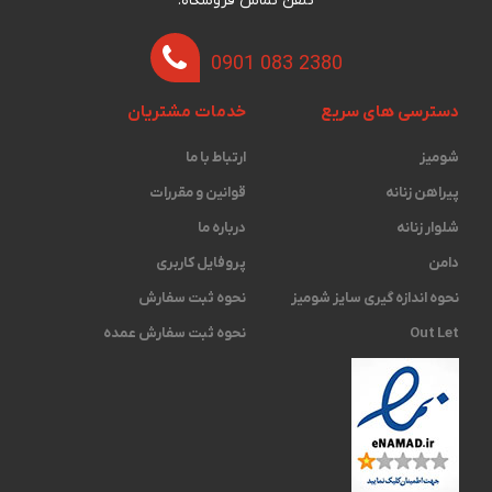
تلفن تماس فروشگاه:
0901 083 2380
دسترسی های سریع
خدمات مشتریان
شومیز
ارتباط با ما
پیراهن زنانه
قوانین و مقررات
شلوار زنانه
درباره ما
دامن
پروفایل کاربری
نحوه اندازه گیری ‫سایز شومیز
نحوه ثبت سفارش
Out Let
نحوه ثبت سفارش عمده